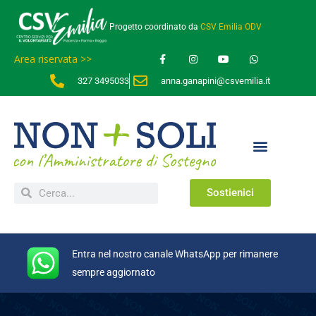
Progetto coordinato da
CSV Emilia ODV
Area riservata >>
327 3495033
anna.ganapini@csvemilia.it
Sostienici
Entra nel nostro canale WhatsApp per rimanere
sempre aggiornato