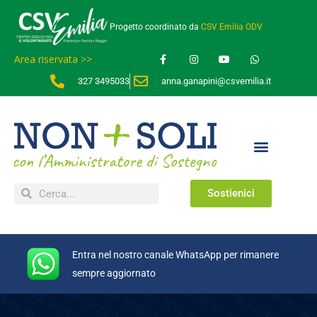
Progetto coordinato da
CSV Emilia ODV
Area riservata >>
327 3495033
anna.ganapini@csvemilia.it
Sostienici
Entra nel nostro canale WhatsApp per rimanere
sempre aggiornato