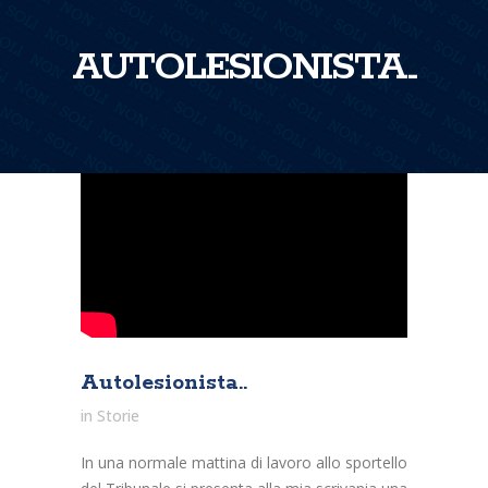
AUTOLESIONISTA..
Autolesionista..
in
Storie
In una normale mattina di lavoro allo sportello