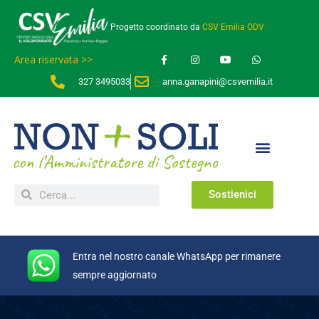
Progetto coordinato da
CSV Emilia ODV
Area riservata >>
327 3495033
anna.ganapini@csvemilia.it
Sostienici
Entra nel nostro canale WhatsApp per rimanere
sempre aggiornato