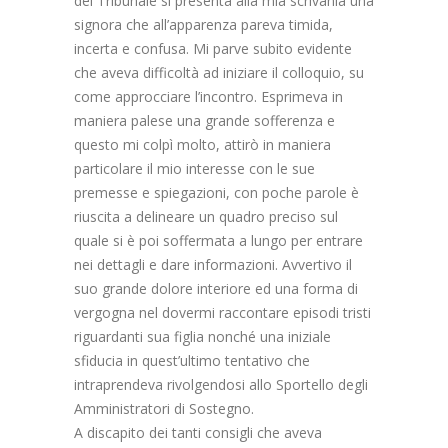
del Tribunale si presenta alla mia scrivania una
signora che all’apparenza pareva timida,
incerta e confusa. Mi parve subito evidente
che aveva difficoltà ad iniziare il colloquio, su
come approcciare l’incontro. Esprimeva in
maniera palese una grande sofferenza e
questo mi colpì molto, attirò in maniera
particolare il mio interesse con le sue
premesse e spiegazioni, con poche parole è
riuscita a delineare un quadro preciso sul
quale si è poi soffermata a lungo per entrare
nei dettagli e dare informazioni. Avvertivo il
suo grande dolore interiore ed una forma di
vergogna nel dovermi raccontare episodi tristi
riguardanti sua figlia nonché una iniziale
sfiducia in quest’ultimo tentativo che
intraprendeva rivolgendosi allo Sportello degli
Amministratori di Sostegno.
A discapito dei tanti consigli che aveva