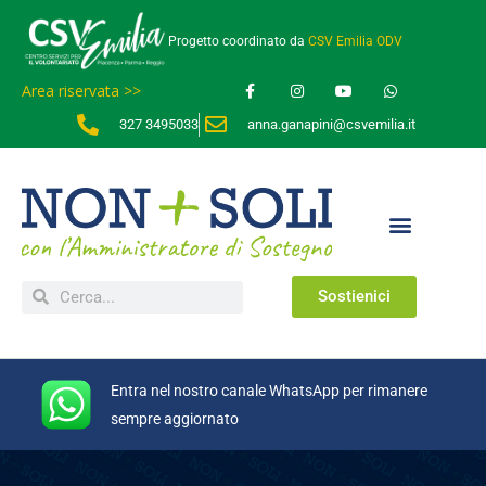
Progetto coordinato da
CSV Emilia ODV
Area riservata >>
327 3495033
anna.ganapini@csvemilia.it
Sostienici
Entra nel nostro canale WhatsApp per rimanere
sempre aggiornato