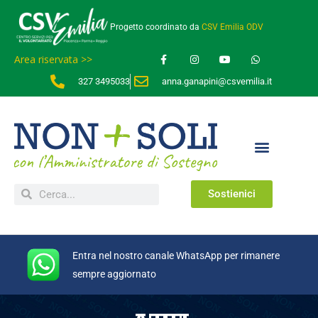
Progetto coordinato da
CSV Emilia ODV
Area riservata >>
327 3495033
anna.ganapini@csvemilia.it
Sostienici
Entra nel nostro canale WhatsApp per rimanere
sempre aggiornato