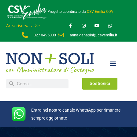
Progetto coordinato da
CSV Emilia ODV
Area riservata >>
327 3495033
anna.ganapini@csvemilia.it
Sostienici
Entra nel nostro canale WhatsApp per rimanere
sempre aggiornato