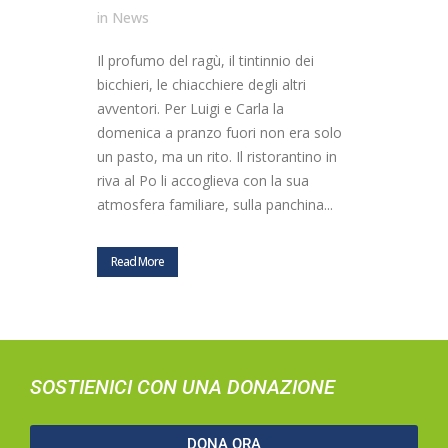
in
News
Il profumo del ragù, il tintinnio dei
bicchieri, le chiacchiere degli altri
avventori. Per Luigi e Carla la
domenica a pranzo fuori non era solo
un pasto, ma un rito. Il ristorantino in
riva al Po li accoglieva con la sua
atmosfera familiare, sulla panchina...
Read More
SOSTIENICI CON UNA DONAZIONE
DONA ORA