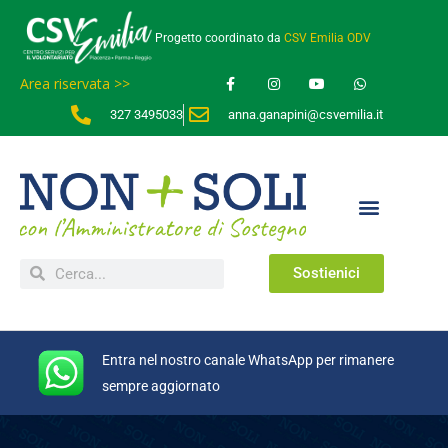
Progetto coordinato da
CSV Emilia ODV
Area riservata >>
327 3495033
anna.ganapini@csvemilia.it
Sostienici
Entra nel nostro canale WhatsApp per rimanere
sempre aggiornato