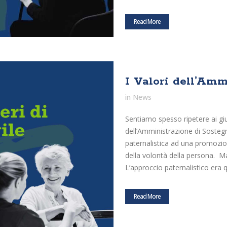
Read More
I Valori dell’Amm
in
News
Sentiamo spesso ripetere ai giur
dell’Amministrazione di Sosteg
paternalistica ad una promoziona
della volontà della persona. M
L’approccio paternalistico era q
Read More