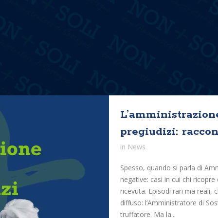
L’amministrazione
pregiudizi: raccon
in
News
Spesso, quando si parla di Amm
negative: casi in cui chi ricopre
ricevuta. Episodi rari ma reali,
diffuso: l’Amministratore di S
truffatore. Ma la...