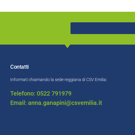
Contatti
Informati chiamando la sede reggiana di CSV Emilia:
Telefono: 0522 791979
Email: anna.ganapini@csvemilia.it