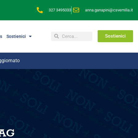
327 3495033
anna.ganapini@csvemilia.it
Sostienici
s
Sostienici
ggiornato
TAG