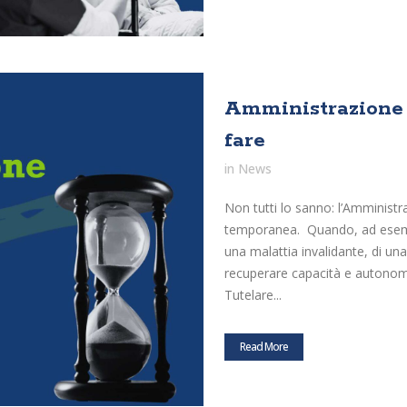
Amministrazione
fare
in
News
Non tutti lo sanno: l’Amminist
temporanea. Quando, ad esempi
una malattia invalidante, di u
recuperare capacità e autonomie
Tutelare...
Read More