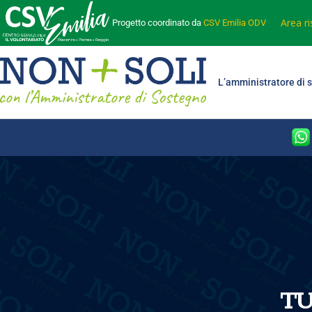
Area r
Progetto coordinato da
CSV Emilia ODV
L’amministratore di 
TU