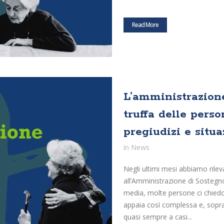
Read More
L’amministrazione
truffa delle perso
pregiudizi e situa
in
News
Negli ultimi mesi abbiamo rile
all’Amministrazione di Sostegno
media, molte persone ci chiedo
appaia così complessa e, soprat
quasi sempre a casi...