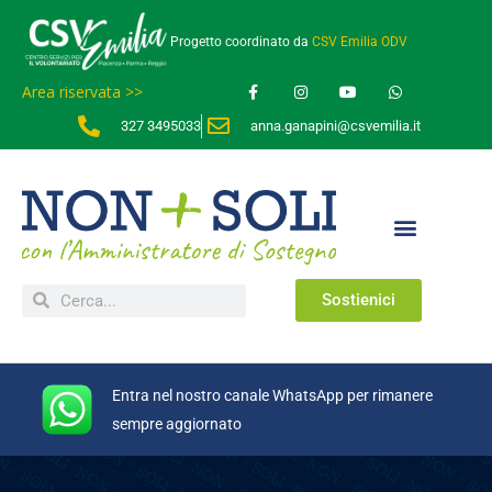
Progetto coordinato da
CSV Emilia ODV
Area riservata >>
327 3495033
anna.ganapini@csvemilia.it
Sostienici
Entra nel nostro canale WhatsApp per rimanere
sempre aggiornato