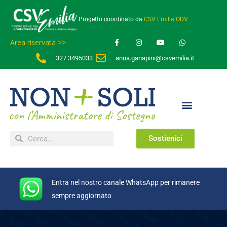
Progetto coordinato da
CSV Emilia ODV
Area riservata >>
327 3495033
anna.ganapini@csvemilia.it
Sostienici
Entra nel nostro canale WhatsApp per rimanere
sempre aggiornato