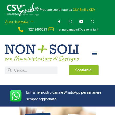
Progetto coordinato da
CSV Emilia ODV
Area riservata >>
327 3495033
anna.ganapini@csvemilia.it
Sostienici
Entra nel nostro canale WhatsApp per rimanere
sempre aggiornato