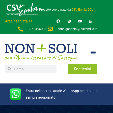
Progetto coordinato da
CSV Emilia ODV
Area riservata >>
327 3495033
anna.ganapini@csvemilia.it
Sostienici
Entra nel nostro canale WhatsApp per rimanere
sempre aggiornato